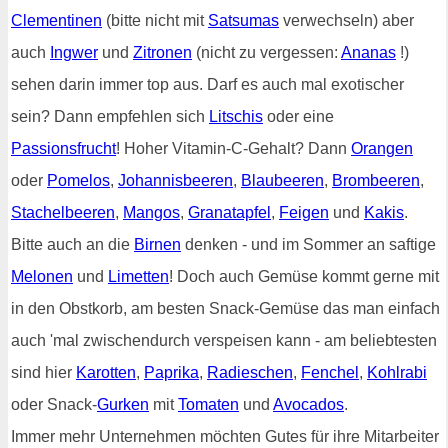
Clementinen
(bitte nicht mit
Satsumas
verwechseln) aber
auch
Ingwer
und
Zitronen
(nicht zu vergessen:
Ananas
!)
sehen darin immer top aus. Darf es auch mal exotischer
sein? Dann empfehlen sich
Litschis
oder eine
Passionsfrucht
! Hoher Vitamin-C-Gehalt? Dann
Orangen
oder
Pomelos
,
Johannisbeeren
,
Blaubeeren
,
Brombeeren
,
Stachelbeeren
,
Mangos
,
Granatapfel
,
Feigen
und
Kakis
.
Bitte auch an die
Birnen
denken - und im Sommer an saftige
Melonen
und
Limetten
! Doch auch Gemüse kommt gerne mit
in den Obstkorb, am besten Snack-Gemüse das man einfach
auch 'mal zwischendurch verspeisen kann - am beliebtesten
sind hier
Karotten
,
Paprika
,
Radieschen
,
Fenchel
,
Kohlrabi
oder Snack-
Gurken
mit
Tomaten
und
Avocados
.
Immer mehr Unternehmen möchten Gutes für ihre Mitarbeiter