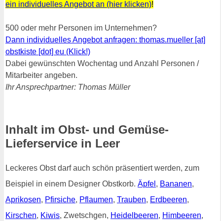
ein individuelles Angebot an (hier klicken)
!
500 oder mehr Personen im Unternehmen?
Dann individuelles Angebot anfragen: thomas.mueller [at]
obstkiste [dot] eu (Klick!)
Dabei gewünschten Wochentag und Anzahl Personen /
Mitarbeiter angeben.
Ihr Ansprechpartner: Thomas Müller
Inhalt im Obst- und Gemüse-
Lieferservice in Leer
Leckeres Obst darf auch schön präsentiert werden, zum
Beispiel in einem Designer Obstkorb.
Äpfel
,
Bananen
,
Aprikosen
,
Pfirsiche
,
Pflaumen
,
Trauben
,
Erdbeeren
,
Kirschen
,
Kiwis
, Zwetschgen,
Heidelbeeren
,
Himbeeren
,