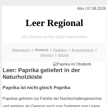
Abo | 07.08.2026
Leer Regional
Die Zeitung mit Nur Guten Nachrichten
Mittagstisch
| Obstkorb |
Radtrikot
|
Branchenbuch
|
Heiraten
|
Bücher
Leer: Paprika geliefert in der
Naturholzkiste
Paprika ist nicht gleich Paprika
Paprikas gehören zur Familie der Nachtschattengewächse
und gehören als Gemüse auch zum Sortiment vom Leerer